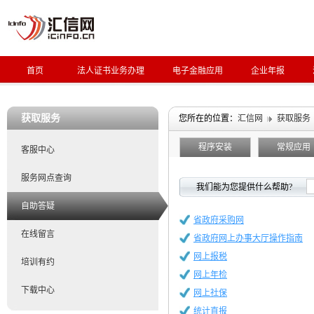
首页
法人证书业务办理
电子金融应用
企业年报
获取服务
您所在的位置：
汇信网
获取服务
程序安装
常规应用
客服中心
服务网点查询
我们能为您提供什么帮助?
自助答疑
省政府采购网
在线留言
省政府网上办事大厅操作指南
网上报税
培训有约
网上年检
下载中心
网上社保
统计直报