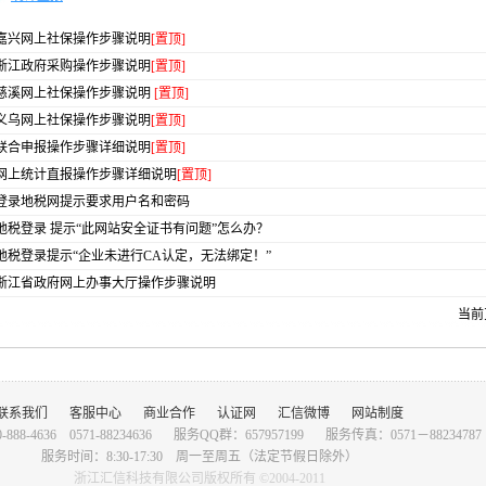
嘉兴网上社保操作步骤说明
[置顶]
浙江政府采购操作步骤说明
[置顶]
慈溪网上社保操作步骤说明
[置顶]
义乌网上社保操作步骤说明
[置顶]
联合申报操作步骤详细说明
[置顶]
网上统计直报操作步骤详细说明
[置顶]
登录地税网提示要求用户名和密码
地税登录 提示“此网站安全证书有问题”怎么办？
地税登录提示“企业未进行CA认定，无法绑定！”
浙江省政府网上办事大厅操作步骤说明
当前
联系我们
客服中心
商业合作
认证网
汇信微博
网站制度
88-4636 0571-88234636
服务QQ群：657957199
服务传真：0571－88234787
服务时间：8:30-17:30 周一至周五（法定节假日除外）
浙江汇信科技有限公司版权所有 ©2004-2011