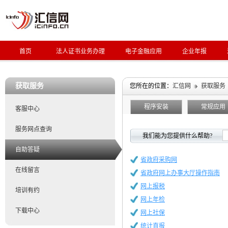
首页
法人证书业务办理
电子金融应用
企业年报
获取服务
您所在的位置：
汇信网
获取服务
程序安装
常规应用
客服中心
服务网点查询
我们能为您提供什么帮助?
自助答疑
省政府采购网
在线留言
省政府网上办事大厅操作指南
网上报税
培训有约
网上年检
下载中心
网上社保
统计直报