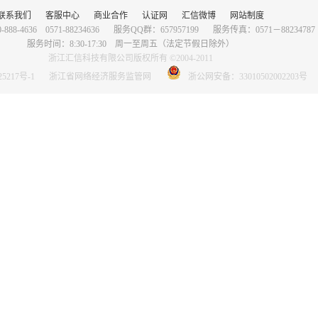
联系我们
客服中心
商业合作
认证网
汇信微博
网站制度
88-4636 0571-88234636
服务QQ群：657957199
服务传真：0571－88234787
服务时间：8:30-17:30 周一至周五（法定节假日除外）
浙江汇信科技有限公司版权所有 ©2004-2011
5217号-1
浙江省网络经济服务监管网
浙公网安备：33010502002203号